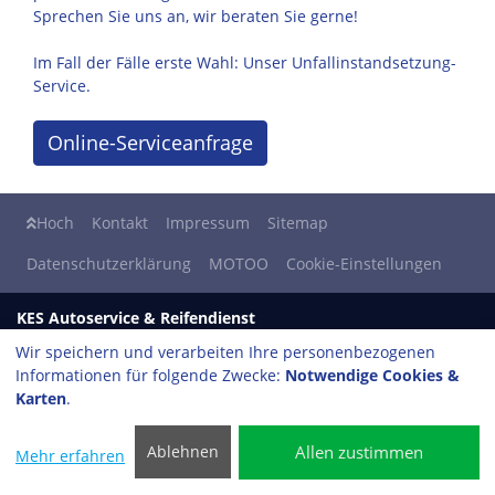
Sprechen Sie uns an, wir beraten Sie gerne!
Im Fall der Fälle erste Wahl: Unser Unfallinstandsetzung-
Service.
Online-Serviceanfrage
Hoch
Kontakt
Impressum
Sitemap
Datenschutzerklärung
MOTOO
Cookie-Einstellungen
KES Autoservice & Reifendienst
Alle Marken eine Werkstatt
Wir speichern und verarbeiten Ihre personenbezogenen
Markomannenstraße 7
Informationen für folgende Zwecke:
Notwendige Cookies &
42105 Wuppertal
Karten
.
Tel: 0202- 29 51 844
Fax: 0202- 29 51 843
Allen zustimmen
Ablehnen
Mehr erfahren
info​@motoo-kes.de
vCard Download